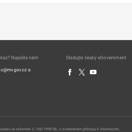
otaz? Napište nám
Sledujte český eGovernment
sc@mv.gov.cz
⧉
 souladu se zákonem č. 106/1999 Sb., o svobodném přístupu k informacím.