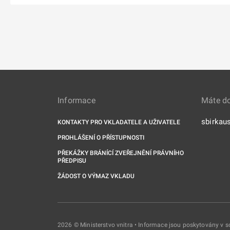
Informace
Máte d
sbirkau
KONTAKTY PRO VKLADATELE A UŽIVATELE
PROHLÁŠENÍ O PŘÍSTUPNOSTI
PŘEKÁŽKY BRÁNÍCÍ ZVEŘEJNĚNÍ PRÁVNÍHO
PŘEDPISU
ŽÁDOST O VÝMAZ VKLADU
2026 © Ministerstvo vnitra • Informace jsou poskytovány v