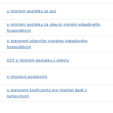
á
o místním poplatku ze psů
á
o místním poplatku za obecní systém odpadového
hospodářství
á
o stanovení obecního systému odpadového
hospodářství
á
OZV o místním poplatku z pobytu
á
o místních poplatcích
o stanovení koeficientu pro výpočet daně z
nemovitosti