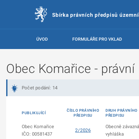
Sbírka právních předpisů územn
ÚVOD
FORMULÁŘE PRO VKLAD
Obec Komařice - právní 
Počet podání: 14
ČÍSLO PRÁVNÍHO
DRUH PRÁVNÍHO
PUBLIKUJÍCÍ
PŘEDPISU
PŘEDPISU
Obec Komařice
Obecně závazn
2/2026
IČO: 00581437
vyhláška