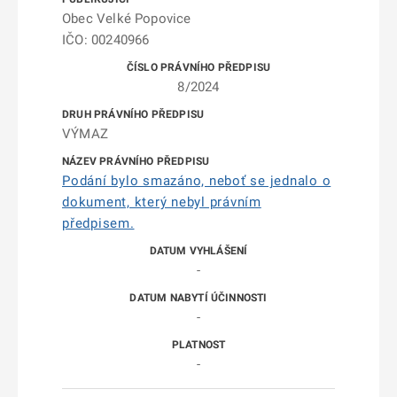
Obec Velké Popovice
IČO: 00240966
8/2024
VÝMAZ
Podání bylo smazáno, neboť se jednalo o
dokument, který nebyl právním
předpisem.
-
-
-