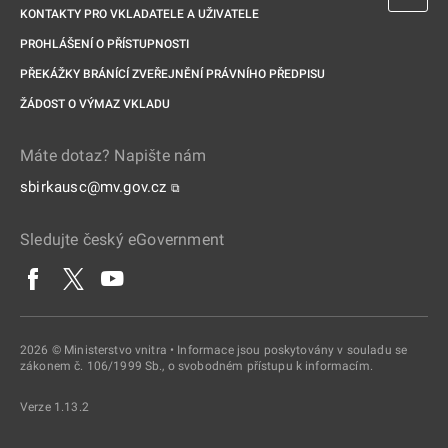
KONTAKTY PRO VKLADATELE A UŽIVATELE
PROHLÁŠENÍ O PŘÍSTUPNOSTI
PŘEKÁŽKY BRÁNÍCÍ ZVEŘEJNĚNÍ PRÁVNÍHO PŘEDPISU
ŽÁDOST O VÝMAZ VKLADU
Máte dotaz? Napište nám
sbirkausc@mv.gov.cz
⧉
Sledujte český eGovernment
2026 © Ministerstvo vnitra • Informace jsou poskytovány v souladu se
zákonem č. 106/1999 Sb., o svobodném přístupu k informacím.
Verze 1.13.2