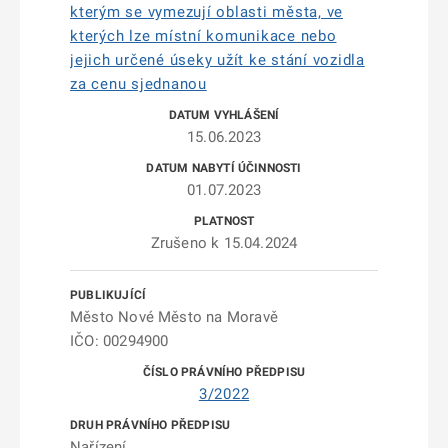
kterým se vymezují oblasti města, ve
kterých lze místní komunikace nebo
jejich určené úseky užít ke stání vozidla
za cenu sjednanou
15.06.2023
01.07.2023
Zrušeno k 15.04.2024
Město Nové Město na Moravě
IČO: 00294900
3/2022
Nařízení