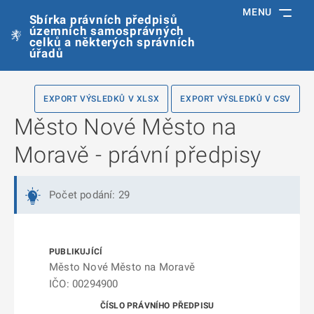
MENU
Sbírka právních předpisů
územních samosprávných
celků a některých správních
úřadů
EXPORT VÝSLEDKŮ V XLSX
EXPORT VÝSLEDKŮ V CSV
Město Nové Město na
Moravě - právní předpisy
Počet podání: 29
Město Nové Město na Moravě
IČO: 00294900