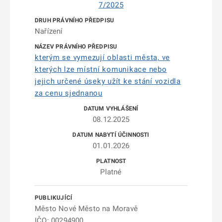
7/2025
Nařízení
kterým se vymezují oblasti města, ve
kterých lze místní komunikace nebo
jejich určené úseky užít ke stání vozidla
za cenu sjednanou
08.12.2025
01.01.2026
Platné
Město Nové Město na Moravě
IČO: 00294900