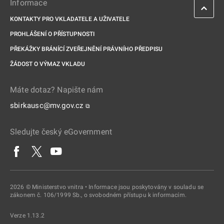
Informace
KONTAKTY PRO VKLADATELE A UŽIVATELE
PROHLÁŠENÍ O PŘÍSTUPNOSTI
PŘEKÁŽKY BRÁNÍCÍ ZVEŘEJNĚNÍ PRÁVNÍHO PŘEDPISU
ŽÁDOST O VÝMAZ VKLADU
Máte dotaz? Napište nám
sbirkausc@mv.gov.cz
⧉
Sledujte český eGovernment
2026 © Ministerstvo vnitra • Informace jsou poskytovány v souladu se
zákonem č. 106/1999 Sb., o svobodném přístupu k informacím.
Verze 1.13.2