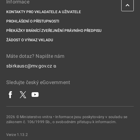
Informace
KONTAKTY PRO VKLADATELE A UŽIVATELE
PROHLÁŠENÍ O PŘÍSTUPNOSTI
PŘEKÁŽKY BRÁNÍCÍ ZVEŘEJNĚNÍ PRÁVNÍHO PŘEDPISU
ŽÁDOST O VÝMAZ VKLADU
Máte dotaz? Napište nám
sbirkausc@mv.gov.cz
⧉
Sledujte český eGovernment
2026 © Ministerstvo vnitra • Informace jsou poskytovány v souladu se
zákonem č. 106/1999 Sb., o svobodném přístupu k informacím.
Verze 1.13.2