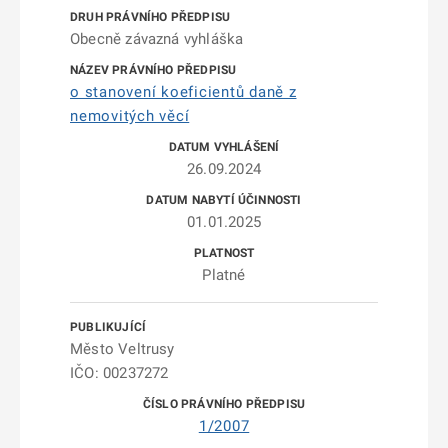
Obecně závazná vyhláška
o stanovení koeficientů daně z
nemovitých věcí
26.09.2024
01.01.2025
Platné
Město Veltrusy
IČO: 00237272
1/2007