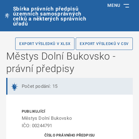
MENU
Sbírka právních předpisů
územních samosprávných
celků a některých správních
úřadů
EXPORT VÝSLEDKŮ V XLSX
EXPORT VÝSLEDKŮ V CSV
Městys Dolní Bukovsko -
právní předpisy
Počet podání: 15
Městys Dolní Bukovsko
IČO: 00244791