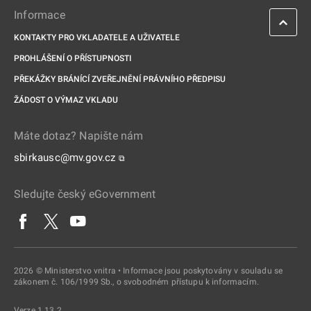
Informace
KONTAKTY PRO VKLADATELE A UŽIVATELE
PROHLÁŠENÍ O PŘÍSTUPNOSTI
PŘEKÁŽKY BRÁNÍCÍ ZVEŘEJNĚNÍ PRÁVNÍHO PŘEDPISU
ŽÁDOST O VÝMAZ VKLADU
Máte dotaz? Napište nám
sbirkausc@mv.gov.cz
⧉
Sledujte český eGovernment
2026 © Ministerstvo vnitra • Informace jsou poskytovány v souladu se
zákonem č. 106/1999 Sb., o svobodném přístupu k informacím.
Verze 1.13.2