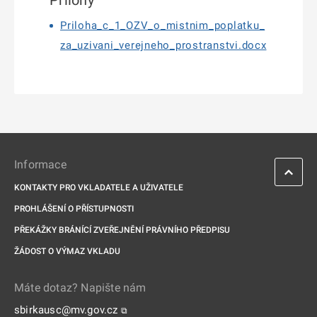
Přílohy
Priloha_c_1_OZV_o_mistnim_poplatku_
za_uzivani_verejneho_prostranstvi.docx
Informace
KONTAKTY PRO VKLADATELE A UŽIVATELE
PROHLÁŠENÍ O PŘÍSTUPNOSTI
PŘEKÁŽKY BRÁNÍCÍ ZVEŘEJNĚNÍ PRÁVNÍHO PŘEDPISU
ŽÁDOST O VÝMAZ VKLADU
Máte dotaz? Napište nám
sbirkausc@mv.gov.cz
⧉