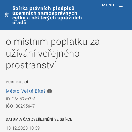
MENU
Sbírka právních předpisů
územních samosprávných
celků a některých správních
úřadů
o místním poplatku za
užívání veřejného
prostranství
PUBLIKUJÍCÍ
Město Velká Bíteš
ID DS: 67zb7hf
IČO: 00295647
DATUM A ČAS ZVEŘEJNĚNÍ VE SBÍRCE
13.12.2023 10:39