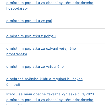
á
o místním poplatku za obecní systém odpadového
hospodářství
á
o místním poplatku ze psů
á
o místním poplatku z pobytu
á
o místním poplatku za užívání veřejného
prostranství
á
o místním poplatku ze vstupného
á
o ochraně nočního klidu a regulaci hlučných
činností
kterou se mění obecně závazná vyhláška č. 1/2023
á
o místním poplatku za obecní systém odpadového