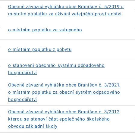
á
Obecně závazná vyhláška obce Branišov č. 5/2019 o
místním poplatku za užívání veřejného prostranství
á
o místním poplatku ze vstupného
á
o místním poplatku z pobytu
á
o stanovení obecního systému odpadového
hospodářství
Obecně závazná vyhláška obce Branišov č. 3/2021,
á
o místním poplatku za obecní systém odpadového
hospodářství
Obecně závazná vyhláška obce Branišov č. 3/2012
á
kterou se stanoví část společného školského
obvodu základní školy