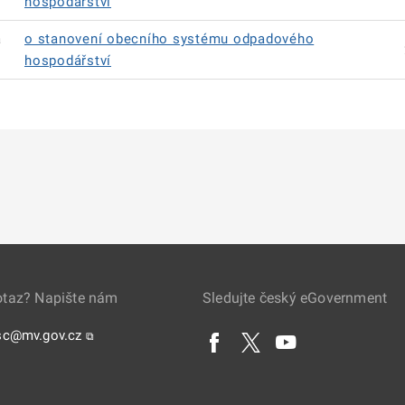
hospodářství
á
o stanovení obecního systému odpadového
hospodářství
otaz? Napište nám
Sledujte český eGovernment
sc@mv.gov.cz
⧉