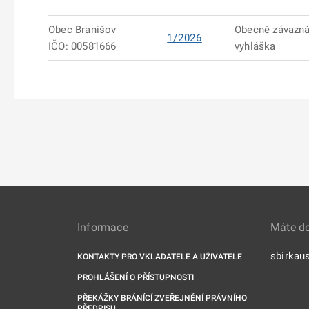
Obec Branišov
Obecně závazn
1/2026
IČO: 00581666
vyhláška
Informace
Máte d
sbirkau
KONTAKTY PRO VKLADATELE A UŽIVATELE
PROHLÁŠENÍ O PŘÍSTUPNOSTI
PŘEKÁŽKY BRÁNÍCÍ ZVEŘEJNĚNÍ PRÁVNÍHO
PŘEDPISU