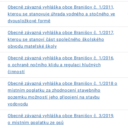
Obecně závazná vyhláška obce Branišov č. 1/2011,
á
kterou se stanovuje úhrada vodného a stočného ve
dvousložkové formě
Obecně závazná vyhláška obce Branišov č. 1/2017,
á
kterou se stanoví část společného školského
obvodu mateřské školy
Obecně závazná vyhláška obce Branišov č. 1/2016,
á
o ochraně nočního klidu a regulaci hlučných
činností
Obecně závazná vyhláška obce Branišov č. 1/2018 o
á
místním poplatku za zhodnocení stavebního
pozemku možností jeho připojení na stavbu
vodovodu
á
Obecně závazná vyhláška obce Branišov č. 3/2019,
o místním poplatku ze psů