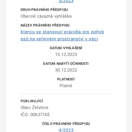
5/2023
Obecně závazná vyhláška
kterou se stanovují pravidla pro pohyb
psů na veřejném prostranství v obci
15.12.2023
30.12.2023
Platné
Obec Želetice
IČO: 00637165
4/2023