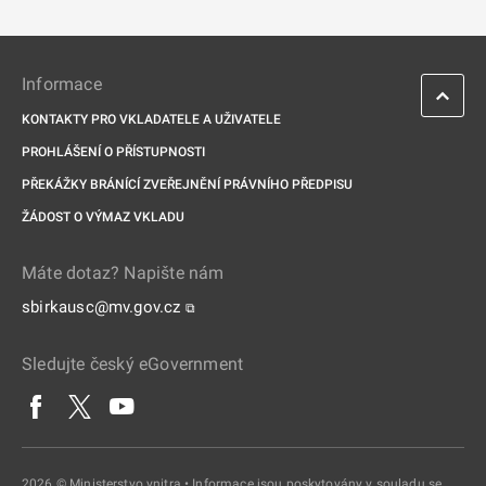
Informace
KONTAKTY PRO VKLADATELE A UŽIVATELE
PROHLÁŠENÍ O PŘÍSTUPNOSTI
PŘEKÁŽKY BRÁNÍCÍ ZVEŘEJNĚNÍ PRÁVNÍHO PŘEDPISU
ŽÁDOST O VÝMAZ VKLADU
Máte dotaz? Napište nám
sbirkausc@mv.gov.cz
⧉
Sledujte český eGovernment
2026 © Ministerstvo vnitra • Informace jsou poskytovány v souladu se