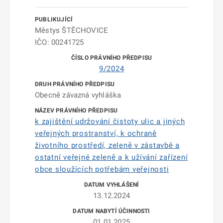
Městys ŠTĚCHOVICE
IČO: 00241725
9/2024
Obecně závazná vyhláška
k zajištění udržování čistoty ulic a jiných
veřejných prostranství, k ochraně
životního prostředí, zeleně v zástavbě a
ostatní veřejné zeleně a k užívání zařízení
obce sloužících potřebám veřejnosti
13.12.2024
01.01.2025