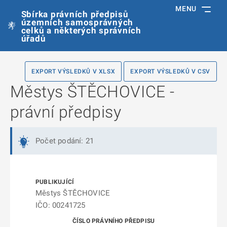
MENU
Sbírka právních předpisů
územních samosprávných
celků a některých správních
úřadů
EXPORT VÝSLEDKŮ V XLSX
EXPORT VÝSLEDKŮ V CSV
Městys ŠTĚCHOVICE -
právní předpisy
Počet podání: 21
Městys ŠTĚCHOVICE
IČO: 00241725