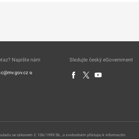
otaz? Napište nám
Sledujte český eGovernment
sc@mv.gov.cz
⧉
 souladu se zákonem č. 106/1999 Sb., o svobodném přístupu k informacím.