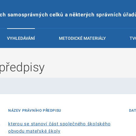
ích samosprávných celků a některých správních úřad
VYHLEDÁVÁNÍ
METODICKÉ MATERIÁLY
TV
předpisy
NÁZEV PRÁVNÍHO PŘEDPISU
DA
á
kterou se stanoví část společného školského
obvodu mateřské školy