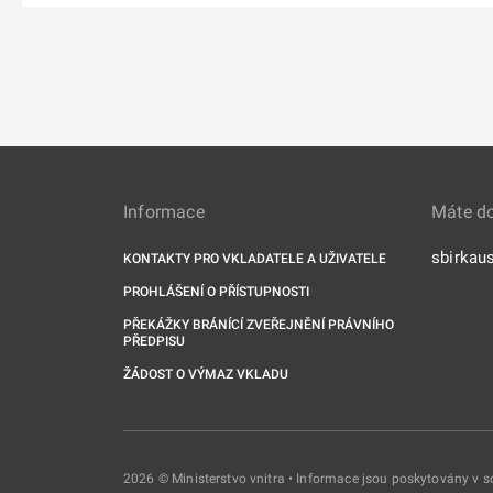
Informace
Máte d
sbirkau
KONTAKTY PRO VKLADATELE A UŽIVATELE
PROHLÁŠENÍ O PŘÍSTUPNOSTI
PŘEKÁŽKY BRÁNÍCÍ ZVEŘEJNĚNÍ PRÁVNÍHO
PŘEDPISU
ŽÁDOST O VÝMAZ VKLADU
2026 © Ministerstvo vnitra • Informace jsou poskytovány v