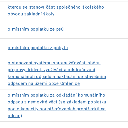
á
kterou se stanoví část společného školského
obvodu základní školy
á
o místním poplatku ze psů
á
o místním poplatku z pobytu
o stanovení systému shromažďování, sběru,
á
přepravy, třídění, využívání a odstraňování
komunálních odpadů a nakládání se stavebním
odpadem na území obce Omlenice
o místním poplatku za odkládání komunálního
á
odpadu z nemovité věci (se základem poplatku
podle kapacity soustřeďovacích prostředků na
odpad)
á