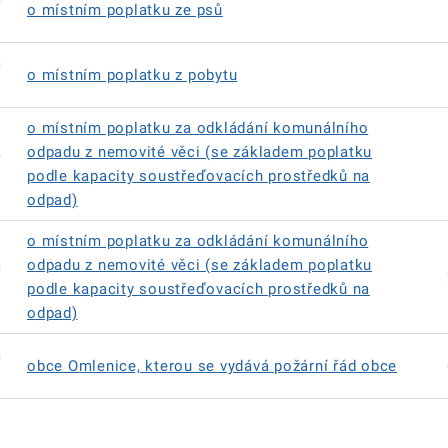
o místním poplatku ze psů
á
o místním poplatku z pobytu
o místním poplatku za odkládání komunálního
á
odpadu z nemovité věci (se základem poplatku
podle kapacity soustřeďovacích prostředků na
odpad)
o místním poplatku za odkládání komunálního
á
odpadu z nemovité věci (se základem poplatku
podle kapacity soustřeďovacích prostředků na
odpad)
á
obce Omlenice, kterou se vydává požární řád obce