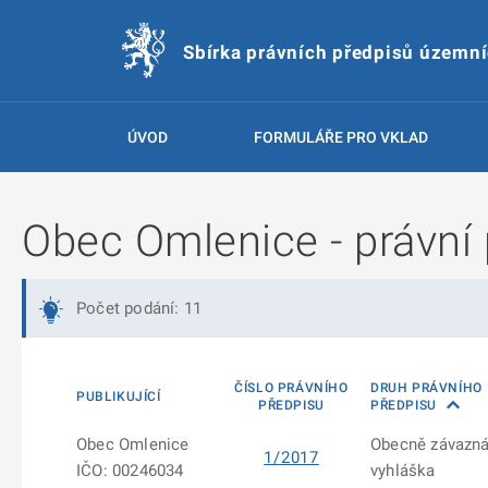
Sbírka právních předpisů územn
ÚVOD
FORMULÁŘE PRO VKLAD
Obec Omlenice - právní 
Počet podání: 11
ČÍSLO PRÁVNÍHO
DRUH PRÁVNÍHO
PUBLIKUJÍCÍ
PŘEDPISU
PŘEDPISU
Obec Omlenice
Obecně závazn
1/2017
IČO: 00246034
vyhláška