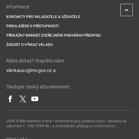
Informace
KONTAKTY PRO VKLADATELE A UŽIVATELE
PROHLÁŠENÍ O PŘÍSTUPNOSTI
PŘEKÁŽKY BRÁNÍCÍ ZVEŘEJNĚNÍ PRÁVNÍHO PŘEDPISU
ŽÁDOST O VÝMAZ VKLADU
Máte dotaz? Napište nám
sbirkausc@mv.gov.cz
⧉
Sledujte český eGovernment
2026 © Ministerstvo vnitra • Informace jsou poskytovány v souladu se
zákonem č. 106/1999 Sb., o svobodném přístupu k informacím.
Verze 1.13.2