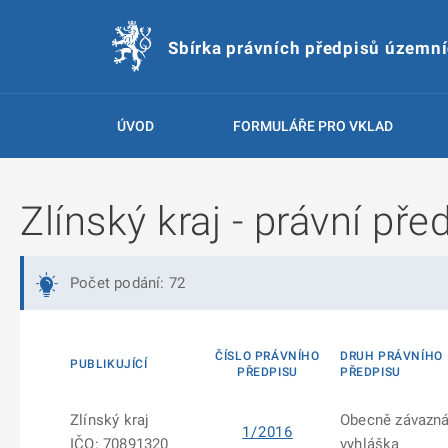
Sbírka právních předpisů územn
ÚVOD
FORMULÁŘE PRO VKLAD
Zlínský kraj - právní pře
Počet podání: 72
ČÍSLO PRÁVNÍHO
DRUH PRÁVNÍHO
PUBLIKUJÍCÍ
PŘEDPISU
PŘEDPISU
Zlínský kraj
Obecně závazn
1/2016
IČO: 70891320
vyhláška