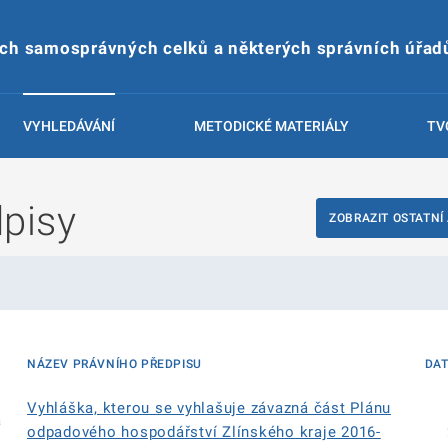
ích samosprávných celků a některých správních úřad
VYHLEDÁVÁNÍ
METODICKÉ MATERIÁLY
TV
dpisy
ZOBRAZIT OSTATNÍ
NÁZEV PRÁVNÍHO PŘEDPISU
DA
Vyhláška, kterou se vyhlašuje závazná část Plánu
á
odpadového hospodářství Zlínského kraje 2016-