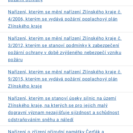
Nařízení, kterým se mění nařízení Zlínského kraje č.
4/2006, kterým se vydává požární poplachový plán
Zlínského kraje
Nařízení, kterým se mění nařízení Zlínského kraje č.
3/2012, kterým se stanoví podmínky k zabezpečení
požární ochrany v době zvýšeného nebezpečí vzniku
požáru
Nařízení, kterým se mění nařízení Zlínského kraje č.
9/2015, kterým se vydává požární poplachový plán
Zlínského kraje
Nařízení, kterým se stanoví úseky silnic na území
Zlínského kraje, na kterých se pro jejich malý
dopravní význam nezajišťuje sjízdnost a schůdnost
odstraňováním sněhu a náledí
Nařízení o zřízení přírodní památky Čerťák a