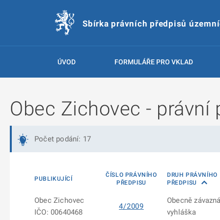
Sbírka právních předpisů územn
ÚVOD
FORMULÁŘE PRO VKLAD
Obec Zichovec - právní 
Počet podání: 17
ČÍSLO PRÁVNÍHO
DRUH PRÁVNÍHO
PUBLIKUJÍCÍ
PŘEDPISU
PŘEDPISU
Obec Zichovec
Obecně závazn
4/2009
IČO: 00640468
vyhláška