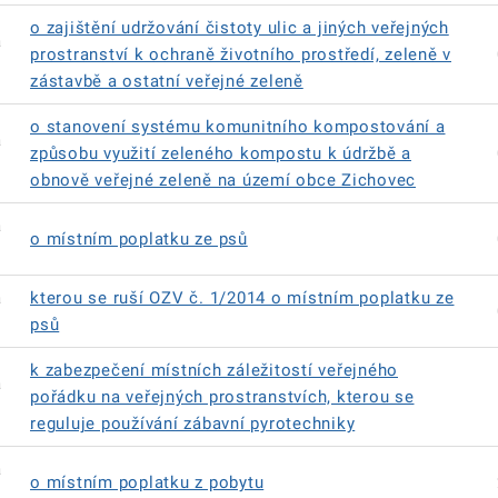
o zajištění udržování čistoty ulic a jiných veřejných
á
prostranství k ochraně životního prostředí, zeleně v
zástavbě a ostatní veřejné zeleně
o stanovení systému komunitního kompostování a
á
způsobu využití zeleného kompostu k údržbě a
obnově veřejné zeleně na území obce Zichovec
á
o místním poplatku ze psů
á
kterou se ruší OZV č. 1/2014 o místním poplatku ze
psů
k zabezpečení místních záležitostí veřejného
á
pořádku na veřejných prostranstvích, kterou se
reguluje používání zábavní pyrotechniky
á
o místním poplatku z pobytu