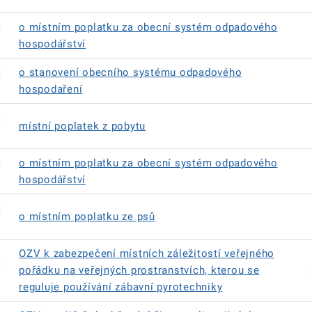
á
o místním poplatku za obecní systém odpadového
hospodářství
á
o stanovení obecního systému odpadového
hospodaření
á
místní poplatek z pobytu
á
o místním poplatku za obecní systém odpadového
hospodářství
á
o místním poplatku ze psů
OZV k zabezpečení místních záležitostí veřejného
á
pořádku na veřejných prostranstvích, kterou se
reguluje používání zábavní pyrotechniky