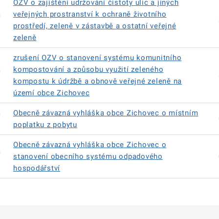
OZV o zajištění udržování čistoty ulic a jiných
á
veřejných prostranství k ochraně životního
prostředí, zeleně v zástavbě a ostatní veřejné
zeleně
zrušení OZV o stanovení systému komunitního
á
kompostování a způsobu využití zeleného
kompostu k údržbě a obnově veřejné zeleně na
území obce Zichovec
á
Obecně závazná vyhláška obce Zichovec o místním
poplatku z pobytu
Obecně závazná vyhláška obce Zichovec o
á
stanovení obecního systému odpadového
hospodářství