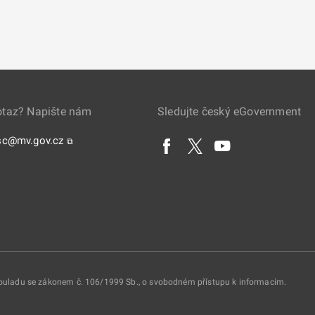
otaz? Napište nám
Sledujte český eGovernment
sc@mv.gov.cz
⧉
 souladu se zákonem č. 106/1999 Sb., o svobodném přístupu k informacím.