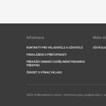
Informace
Máte d
sbirkau
KONTAKTY PRO VKLADATELE A UŽIVATELE
PROHLÁŠENÍ O PŘÍSTUPNOSTI
PŘEKÁŽKY BRÁNÍCÍ ZVEŘEJNĚNÍ PRÁVNÍHO
PŘEDPISU
ŽÁDOST O VÝMAZ VKLADU
2026 © Ministerstvo vnitra • Informace jsou poskytovány v