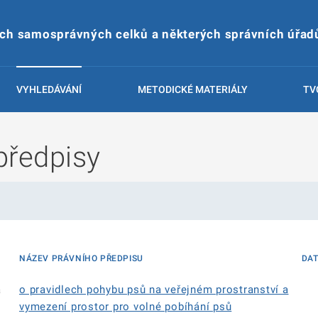
ích samosprávných celků a některých správních úřad
VYHLEDÁVÁNÍ
METODICKÉ MATERIÁLY
TV
předpisy
NÁZEV PRÁVNÍHO PŘEDPISU
DA
á
o pravidlech pohybu psů na veřejném prostranství a
vymezení prostor pro volné pobíhání psů