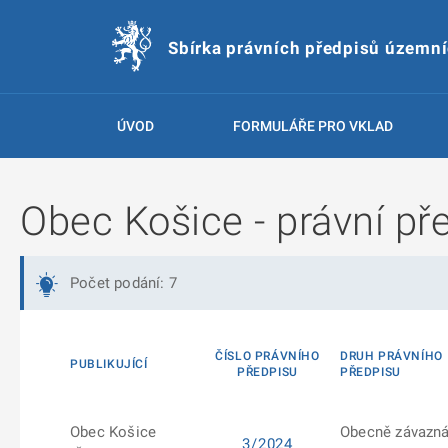
Sbírka právních předpisů územn
ÚVOD
FORMULÁŘE PRO VKLAD
Obec Košice - právní př
Počet podání: 7
ČÍSLO PRÁVNÍHO
DRUH PRÁVNÍHO
PUBLIKUJÍCÍ
PŘEDPISU
PŘEDPISU
Obec Košice
Obecně závazn
3/2024