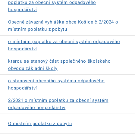
poplatku za obecní systém odpadového
hospodářství
á
Obecně závazná vyhláška obce Košice č.2/2024 o
místním poplatku z pobytu
á
o místním poplatku za obecní systém odpadového
hospodářství
á
kterou se stanový část společného školského
obvodu základní školy
á
o stanovení obecního systému odpadového
hospodářství
á
2/2021 o místním poplatku za obecní systém
odpadového hospodářství
á
O místním poplatku z pobytu