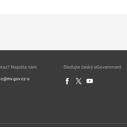
otaz? Napište nám
Sledujte český eGovernment
sc@mv.gov.cz
⧉