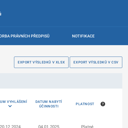
ů
ORBA PRÁVNÍCH PŘEDPISŮ
NOTIFIKACE
EXPORT VÝSLEDKŮ V XLSX
EXPORT VÝSLEDKŮ V CSV
TUM VYHLÁŠENÍ
DATUM NABYTÍ
PLATNOST
ÚČINNOSTI
20.12.2024
04.01.2025
Platné