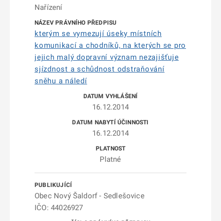
Nařízení
kterým se vymezují úseky místních
komunikací a chodníků, na kterých se pro
jejich malý dopravní význam nezajišťuje
sjízdnost a schůdnost odstraňování
sněhu a náledí
16.12.2014
16.12.2014
Platné
Obec Nový Šaldorf - Sedlešovice
IČO: 44026927