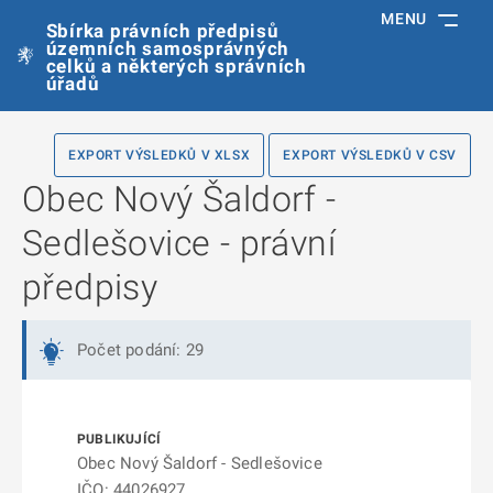
MENU
Sbírka právních předpisů
územních samosprávných
celků a některých správních
úřadů
EXPORT VÝSLEDKŮ V XLSX
EXPORT VÝSLEDKŮ V CSV
Obec Nový Šaldorf -
Sedlešovice - právní
předpisy
Počet podání: 29
Obec Nový Šaldorf - Sedlešovice
IČO: 44026927