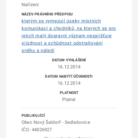
Nařízení
kterým se vymezují úseky místních
komunikací a chodníků, na kterých se pro
jejich malý dopravní význam nezajišťuje
sjízdnost a schůdnost odstraňování
sněhu a náledí
16.12.2014
16.12.2014
Platné
Obec Nový Šaldorf - Sedlešovice
IČO: 44026927