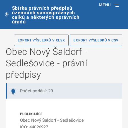
MENU
Sbírka právních předpisů
územních samosprávných
celků a některých správních
úřadů
EXPORT VÝSLEDKŮ V XLSX
EXPORT VÝSLEDKŮ V CSV
Obec Nový Šaldorf -
Sedlešovice - právní
předpisy
Počet podání: 29
Obec Nový Šaldorf - Sedlešovice
IČO: 44026927