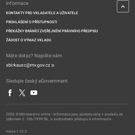
Informace
KONTAKTY PRO VKLADATELE A UŽIVATELE
PROHLÁŠENÍ O PŘÍSTUPNOSTI
PŘEKÁŽKY BRÁNÍCÍ ZVEŘEJNĚNÍ PRÁVNÍHO PŘEDPISU
ŽÁDOST O VÝMAZ VKLADU
Máte dotaz? Napište nám
sbirkausc@mv.gov.cz
⧉
Sledujte český eGovernment
2026 © Ministerstvo vnitra • Informace jsou poskytovány v souladu se
zákonem č. 106/1999 Sb., o svobodném přístupu k informacím.
Verze 1.13.2