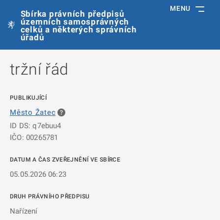
MENU
Sbírka právních předpisů
územních samosprávných
celků a některých správních
úřadů
tržní řád
PUBLIKUJÍCÍ
Město Žatec
ID DS: q7ebuu4
IČO: 00265781
DATUM A ČAS ZVEŘEJNĚNÍ VE SBÍRCE
05.05.2026 06:23
DRUH PRÁVNÍHO PŘEDPISU
Nařízení