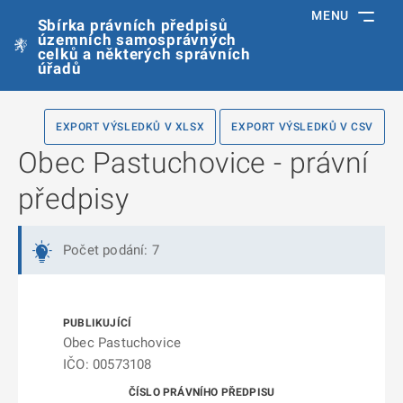
MENU
Sbírka právních předpisů
územních samosprávných
celků a některých správních
úřadů
EXPORT VÝSLEDKŮ V XLSX
EXPORT VÝSLEDKŮ V CSV
Obec Pastuchovice - právní
předpisy
Počet podání: 7
Obec Pastuchovice
IČO: 00573108