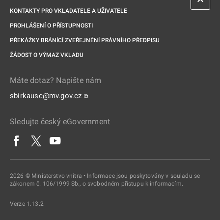
KONTAKTY PRO VKLADATELE A UŽIVATELE
PROHLÁŠENÍ O PŘÍSTUPNOSTI
PŘEKÁŽKY BRÁNÍCÍ ZVEŘEJNĚNÍ PRÁVNÍHO PŘEDPISU
ŽÁDOST O VÝMAZ VKLADU
Máte dotaz? Napište nám
sbirkausc@mv.gov.cz
⧉
Sledujte český eGovernment
2026 © Ministerstvo vnitra • Informace jsou poskytovány v souladu se
zákonem č. 106/1999 Sb., o svobodném přístupu k informacím.
Verze 1.13.2