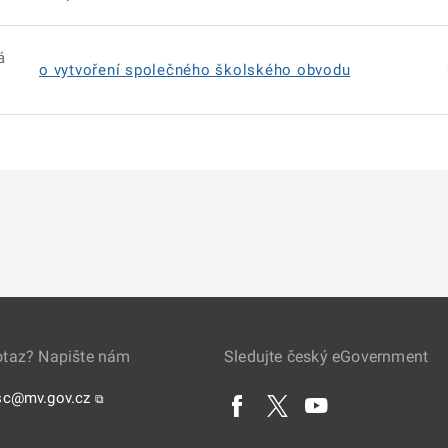
á
o vytvoření společného školského obvodu
otaz? Napište nám
Sledujte český eGovernment
sc@mv.gov.cz
⧉