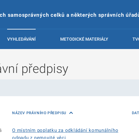
ích samosprávných celků a některých správních úřad
VYHLEDÁVÁNÍ
METODICKÉ MATERIÁLY
TV
vní předpisy
NÁZEV PRÁVNÍHO PŘEDPISU
DA
á
O místním poplatku za odkládání komunálního
odpadu z nemovité věci