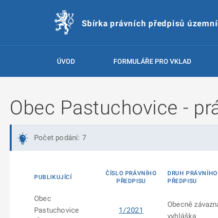
Sbírka právních předpisů územn
ÚVOD
FORMULÁŘE PRO VKLAD
Obec Pastuchovice - prá
Počet podání: 7
ČÍSLO PRÁVNÍHO
DRUH PRÁVNÍHO
PUBLIKUJÍCÍ
PŘEDPISU
PŘEDPISU
Obec
Obecně závazn
Pastuchovice
1/2021
vyhláška