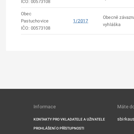
IČO: 00573108
Obec
Obecně závazn
Pastuchovice
1/2017
vyhláška
IČO: 00573108
Informace
Máte d
sbirkau
KONTAKTY PRO VKLADATELE A UŽIVATELE
PROHLÁŠENÍ O PŘÍSTUPNOSTI