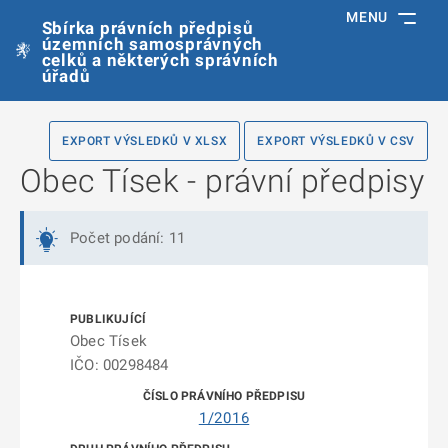
MENU
Sbírka právních předpisů
územních samosprávných
celků a některých správních
úřadů
EXPORT VÝSLEDKŮ V XLSX
EXPORT VÝSLEDKŮ V CSV
Obec Tísek - právní předpisy
Počet podání: 11
Obec Tísek
IČO: 00298484
1/2016