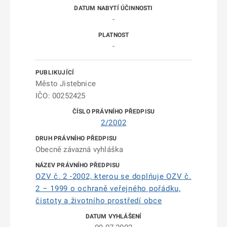
-
-
Město Jistebnice
IČO: 00252425
2/2002
Obecně závazná vyhláška
OZV č. 2 -2002, kterou se doplńuje OZV č.
2 – 1999 o ochraně veřejného pořádku,
čistoty a životního prostředí obce