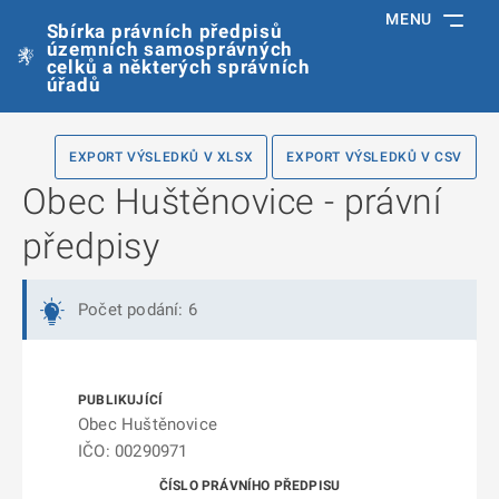
MENU
Sbírka právních předpisů
územních samosprávných
celků a některých správních
úřadů
EXPORT VÝSLEDKŮ V XLSX
EXPORT VÝSLEDKŮ V CSV
Obec Huštěnovice - právní
předpisy
Počet podání: 6
Obec Huštěnovice
IČO: 00290971