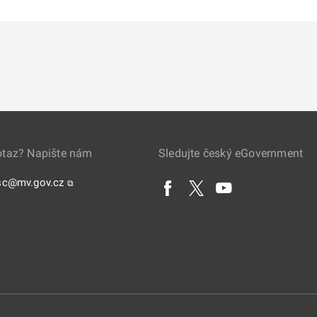
otaz? Napište nám
Sledujte český eGovernment
sc@mv.gov.cz
⧉