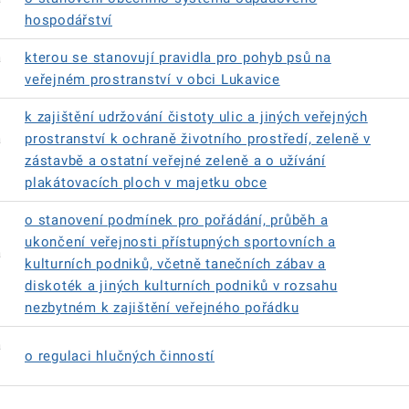
hospodářství
á
kterou se stanovují pravidla pro pohyb psů na
veřejném prostranství v obci Lukavice
k zajištění udržování čistoty ulic a jiných veřejných
á
prostranství k ochraně životního prostředí, zeleně v
zástavbě a ostatní veřejné zeleně a o užívání
plakátovacích ploch v majetku obce
o stanovení podmínek pro pořádání, průběh a
ukončení veřejnosti přístupných sportovních a
á
kulturních podniků, včetně tanečních zábav a
diskoték a jiných kulturních podniků v rozsahu
nezbytném k zajištění veřejného pořádku
á
o regulaci hlučných činností