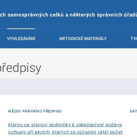
ích samosprávných celků a některých správních úřad
VYHLEDÁVÁNÍ
METODICKÉ MATERIÁLY
TV
předpisy
NÁZEV PRÁVNÍHO PŘEDPISU
DA
kterou se stanoví podmínky k zabezpečení požární
á
ochrany při akcích, kterých se zúčastní větší počet