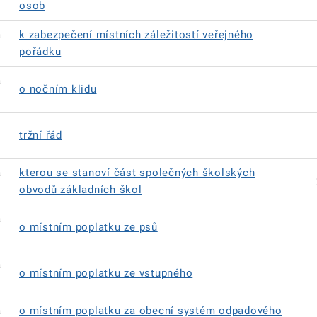
osob
á
k zabezpečení místních záležitostí veřejného
pořádku
á
o nočním klidu
tržní řád
á
kterou se stanoví část společných školských
obvodů základních škol
á
o místním poplatku ze psů
á
o místním poplatku ze vstupného
á
o místním poplatku za obecní systém odpadového