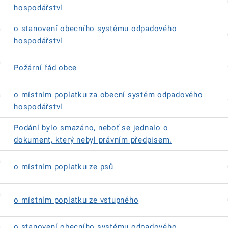
hospodářství
á
o stanovení obecního systému odpadového
hospodářství
á
Požární řád obce
á
o místním poplatku za obecní systém odpadového
hospodářství
Podání bylo smazáno, neboť se jednalo o
dokument, který nebyl právním předpisem.
á
o místním poplatku ze psů
á
o místním poplatku ze vstupného
á
o stanovení obecního systému odpadového