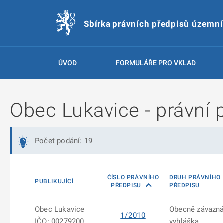
Sbírka právních předpisů územn
ÚVOD
FORMULÁŘE PRO VKLAD
Obec Lukavice - právní 
Počet podání: 19
ČÍSLO PRÁVNÍHO
DRUH PRÁVNÍHO
PUBLIKUJÍCÍ
PŘEDPISU
PŘEDPISU
Obec Lukavice
Obecně závazn
1/2010
IČO: 00279200
vyhláška