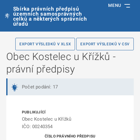
MENU
Sbírka právních předpisů
územních samosprávných
celků a některých správních
úřadů
EXPORT VÝSLEDKŮ V XLSX
EXPORT VÝSLEDKŮ V CSV
Obec Kostelec u Křížků -
právní předpisy
Počet podání: 17
Obec Kostelec u Křížků
IČO: 00240354