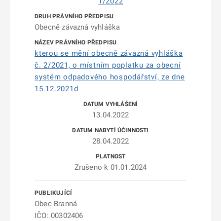
1/2022
Obecně závazná vyhláška
kterou se mění obecně závazná vyhláška
č. 2/2021, o místním poplatku za obecní
systém odpadového hospodářství, ze dne
15.12.2021d
13.04.2022
28.04.2022
Zrušeno k 01.01.2024
Obec Branná
IČO: 00302406