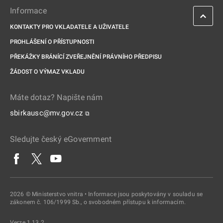
Informace
KONTAKTY PRO VKLADATELE A UŽIVATELE
PROHLÁŠENÍ O PŘÍSTUPNOSTI
PŘEKÁŽKY BRÁNÍCÍ ZVEŘEJNĚNÍ PRÁVNÍHO PŘEDPISU
ŽÁDOST O VÝMAZ VKLADU
Máte dotaz? Napište nám
sbirkausc@mv.gov.cz
⧉
Sledujte český eGovernment
2026 © Ministerstvo vnitra • Informace jsou poskytovány v souladu se
zákonem č. 106/1999 Sb., o svobodném přístupu k informacím.
Verze 1.13.2