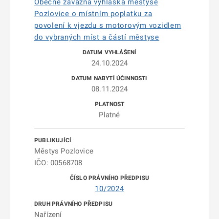
Obecně závazná vyhláška městyse
Pozlovice o místním poplatku za
povolení k vjezdu s motorovým vozidlem
do vybraných míst a částí městyse
24.10.2024
08.11.2024
Platné
Městys Pozlovice
IČO: 00568708
10/2024
Nařízení