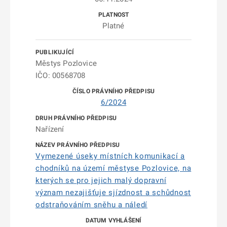
Platné
Městys Pozlovice
IČO: 00568708
6/2024
Nařízení
Vymezené úseky místních komunikací a
chodníků na území městyse Pozlovice, na
kterých se pro jejich malý dopravní
význam nezajišťuje sjízdnost a schůdnost
odstraňováním sněhu a náledí