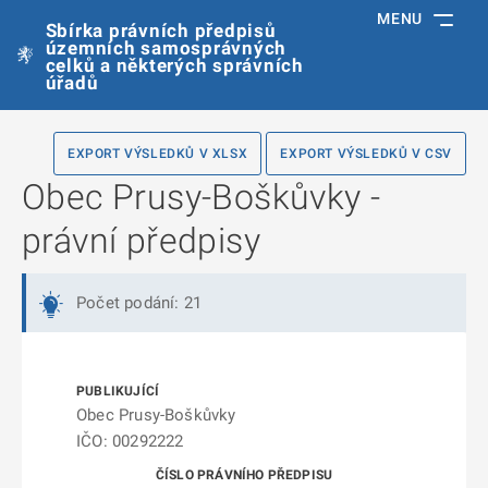
MENU
Sbírka právních předpisů
územních samosprávných
celků a některých správních
úřadů
EXPORT VÝSLEDKŮ V XLSX
EXPORT VÝSLEDKŮ V CSV
Obec Prusy-Boškůvky -
právní předpisy
Počet podání: 21
Obec Prusy-Boškůvky
IČO: 00292222