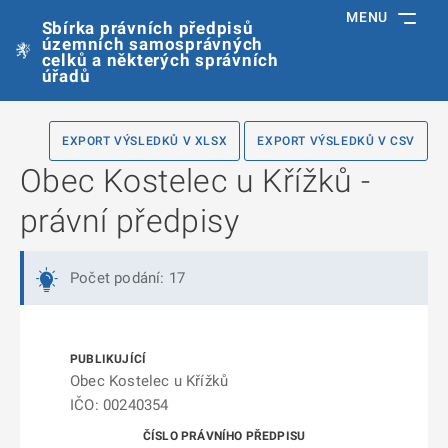
MENU
Sbírka právních předpisů
územních samosprávných
celků a některých správních
úřadů
EXPORT VÝSLEDKŮ V XLSX
EXPORT VÝSLEDKŮ V CSV
Obec Kostelec u Křížků -
právní předpisy
Počet podání: 17
Obec Kostelec u Křížků
IČO: 00240354