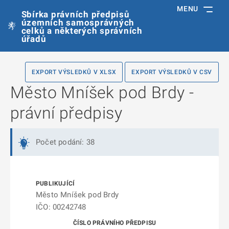
MENU
Sbírka právních předpisů
územních samosprávných
celků a některých správních
úřadů
EXPORT VÝSLEDKŮ V XLSX
EXPORT VÝSLEDKŮ V CSV
Město Mníšek pod Brdy -
právní předpisy
Počet podání: 38
Město Mníšek pod Brdy
IČO: 00242748