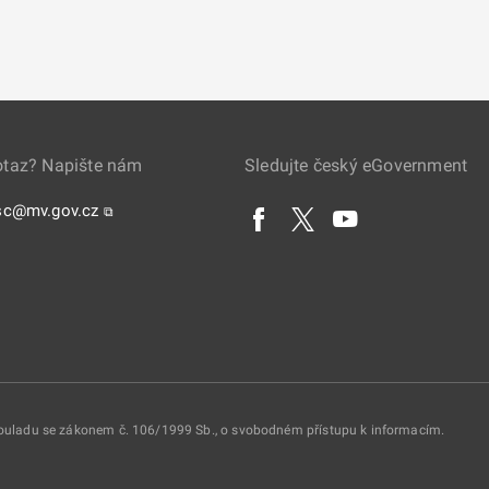
otaz? Napište nám
Sledujte český eGovernment
sc@mv.gov.cz
⧉
 souladu se zákonem č. 106/1999 Sb., o svobodném přístupu k informacím.