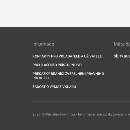
Informace
Máte d
sbirkau
KONTAKTY PRO VKLADATELE A UŽIVATELE
PROHLÁŠENÍ O PŘÍSTUPNOSTI
PŘEKÁŽKY BRÁNÍCÍ ZVEŘEJNĚNÍ PRÁVNÍHO
PŘEDPISU
ŽÁDOST O VÝMAZ VKLADU
2026 © Ministerstvo vnitra • Informace jsou poskytovány v