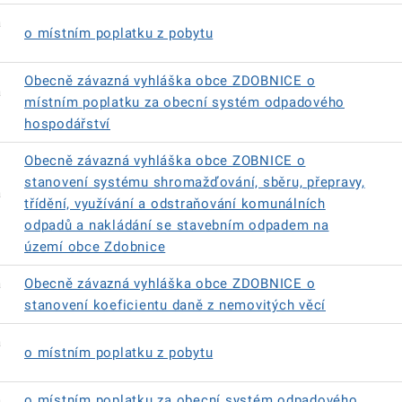
á
o místním poplatku z pobytu
Obecně závazná vyhláška obce ZDOBNICE o
á
místním poplatku za obecní systém odpadového
hospodářství
Obecně závazná vyhláška obce ZOBNICE o
stanovení systému shromažďování, sběru, přepravy,
á
třídění, využívání a odstraňování komunálních
odpadů a nakládání se stavebním odpadem na
území obce Zdobnice
á
Obecně závazná vyhláška obce ZDOBNICE o
stanovení koeficientu daně z nemovitých věcí
á
o místním poplatku z pobytu
á
o místním poplatku za obecní systém odpadového