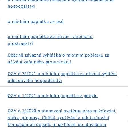
hospodářství
á
o místním poplatku ze psů
á
o místním poplatku za užívání veřejného
prostranství
á
Obecně závazná vyhláška o místním poplatku za
užívání veřejného prostranství
á
OZV č.2/2021 o místním poplatku za obecní systém
odpadového hospodářství
á
OZV č.1/2021 o místním poplatku z pobytu
OZV č.1/2020 o stanovení systému shromažďování,
á
sběru, přepravy, třídění, využívání a odstraňování
komunálních odpadů a nakládání se stavebním