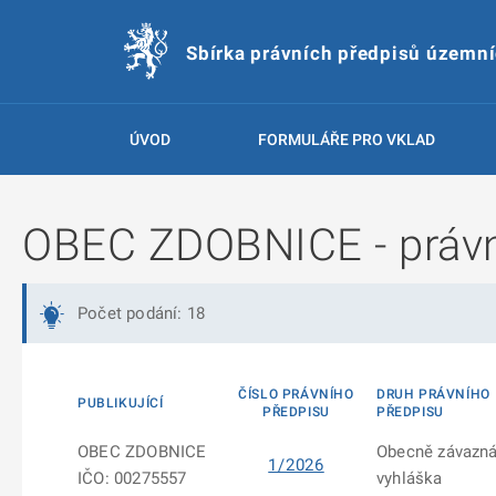
Sbírka právních předpisů územn
ÚVOD
FORMULÁŘE PRO VKLAD
OBEC ZDOBNICE - právn
Počet podání: 18
ČÍSLO PRÁVNÍHO
DRUH PRÁVNÍHO
PUBLIKUJÍCÍ
PŘEDPISU
PŘEDPISU
OBEC ZDOBNICE
Obecně závazn
1/2026
IČO: 00275557
vyhláška