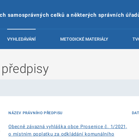
ích samosprávných celků a některých správních úřad
VYHLEDÁVÁNÍ
METODICKÉ MATERIÁLY
TV
 předpisy
NÁZEV PRÁVNÍHO PŘEDPISU
DA
Obecně závazná vyhláška obce Prosenice č. 1/2021,
á
o místním poplatku za odkládání komunálního