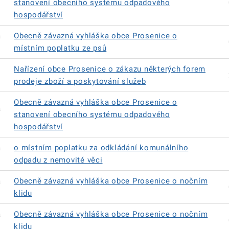
stanovení obecního systému odpadového
hospodářství
á
Obecně závazná vyhláška obce Prosenice o
místním poplatku ze psů
Nařízení obce Prosenice o zákazu některých forem
prodeje zboží a poskytování služeb
Obecně závazná vyhláška obce Prosenice o
á
stanovení obecního systému odpadového
hospodářství
á
o místním poplatku za odkládání komunálního
odpadu z nemovité věci
á
Obecně závazná vyhláška obce Prosenice o nočním
klidu
á
Obecně závazná vyhláška obce Prosenice o nočním
klidu