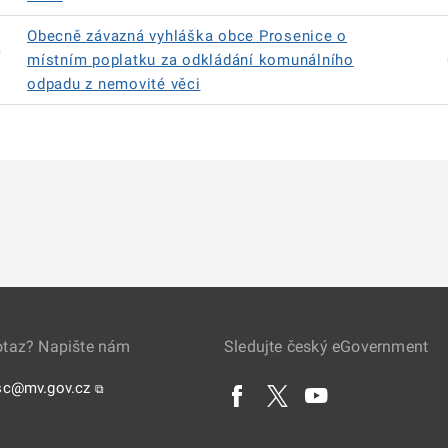
Obecně závazná vyhláška obce Prosenice o
á
místním poplatku za odkládání komunálního
odpadu z nemovité věci
otaz? Napište nám
Sledujte český eGovernment
sc@mv.gov.cz
⧉