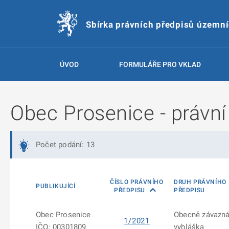
Sbírka právních předpisů územn
ÚVOD
FORMULÁŘE PRO VKLAD
Obec Prosenice - právní
Počet podání: 13
ČÍSLO PRÁVNÍHO
DRUH PRÁVNÍHO
PUBLIKUJÍCÍ
PŘEDPISU
PŘEDPISU
Obec Prosenice
Obecně závazn
1/2021
IČO: 00301809
vyhláška