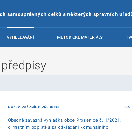
ích samosprávných celků a některých správních úřad
VYHLEDÁVÁNÍ
METODICKÉ MATERIÁLY
TV
 předpisy
NÁZEV PRÁVNÍHO PŘEDPISU
DA
Obecně závazná vyhláška obce Prosenice č. 1/2021,
á
o místním poplatku za odkládání komunálního