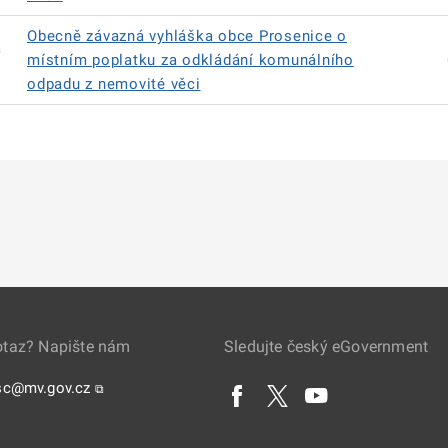
Obecně závazná vyhláška obce Prosenice o
á
místním poplatku za odkládání komunálního
odpadu z nemovité věci
otaz? Napište nám
Sledujte český eGovernment
sc@mv.gov.cz
⧉