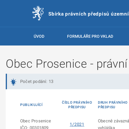
Sbírka právních předpisů územn
ÚVOD
FORMULÁŘE PRO VKLAD
Obec Prosenice - právní
Počet podání: 13
ČÍSLO PRÁVNÍHO
DRUH PRÁVNÍHO
PUBLIKUJÍCÍ
PŘEDPISU
PŘEDPISU
Obec Prosenice
Obecně závazn
1/2021
IČO: 00301809
vyhláška