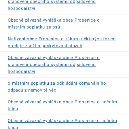
stanovení obecního systému odpadového
hospodářství
á
Obecně závazná vyhláška obce Prosenice o
místním poplatku ze psů
Nařízení obce Prosenice o zákazu některých forem
prodeje zboží a poskytování služeb
Obecně závazná vyhláška obce Prosenice o
á
stanovení obecního systému odpadového
hospodářství
á
o místním poplatku za odkládání komunálního
odpadu z nemovité věci
á
Obecně závazná vyhláška obce Prosenice o nočním
klidu
á
Obecně závazná vyhláška obce Prosenice o nočním
klidu