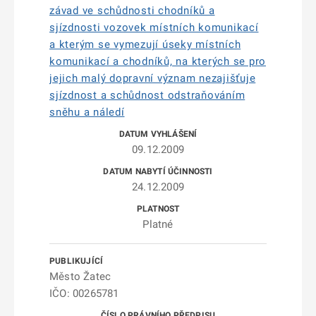
závad ve schůdnosti chodníků a
sjízdnosti vozovek místních komunikací
a kterým se vymezují úseky místních
komunikací a chodníků, na kterých se pro
jejich malý dopravní význam nezajišťuje
sjízdnost a schůdnost odstraňováním
sněhu a náledí
09.12.2009
24.12.2009
Platné
Město Žatec
IČO: 00265781