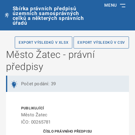
MENU
Sbírka právních předpisů
územních samosprávných
celků a některých správních
úřadů
EXPORT VÝSLEDKŮ V XLSX
EXPORT VÝSLEDKŮ V CSV
Město Žatec - právní
předpisy
Počet podání: 39
Město Žatec
IČO: 00265781