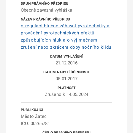
Obecně závazná vyhláška
o regulaci hlučné zábavní pyrotechniky a
provádění pyrotechnických efektů
způsobujících hluk a o výjimečném
zrušení nebo zkrácení doby nočního klidu
21.12.2016
05.01.2017
Zrušeno k 14.05.2024
Město Žatec
IČO: 00265781