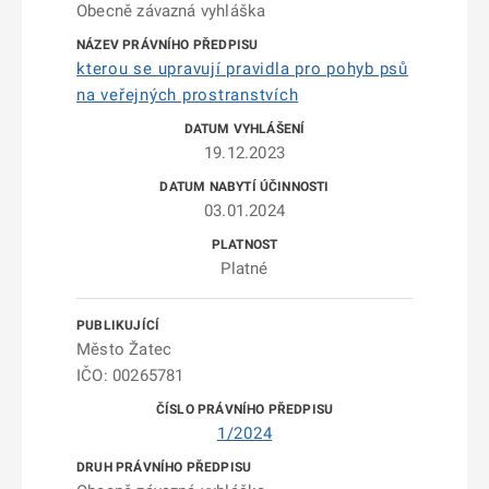
Obecně závazná vyhláška
kterou se upravují pravidla pro pohyb psů
na veřejných prostranstvích
19.12.2023
03.01.2024
Platné
Město Žatec
IČO: 00265781
1/2024