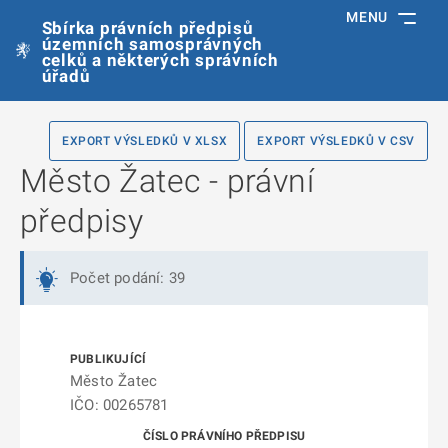
MENU
Sbírka právních předpisů
územních samosprávných
celků a některých správních
úřadů
EXPORT VÝSLEDKŮ V XLSX
EXPORT VÝSLEDKŮ V CSV
Město Žatec - právní
předpisy
Počet podání: 39
Město Žatec
IČO: 00265781