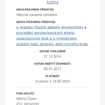
5/2016
Obecně závazná vyhláška
o regulaci hlučné zábavní pyrotechniky a
provádění pyrotechnických efektů
způsobujících hluk a o výjimečném
zrušení nebo zkrácení doby nočního klidu
21.12.2016
05.01.2017
Zrušeno k 14.05.2024
Město Žatec
IČO: 00265781