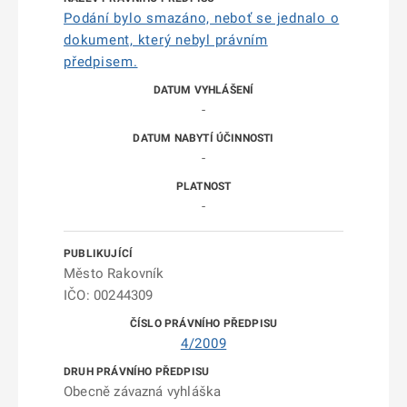
Podání bylo smazáno, neboť se jednalo o
dokument, který nebyl právním
předpisem.
-
-
-
Město Rakovník
IČO: 00244309
4/2009
Obecně závazná vyhláška