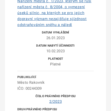
Nařízení města č. 1/2023, kterým se ruší
nařízení města č. 8/2004, o vymezení
úseků silnic, na kterých se pro jejich
dopravní význam nezajišťuje sjízdnost
odstraňováním sněhu a náledí
26.01.2023
10.02.2023
Platné
Město Rakovník
IČO: 00244309
2/2023