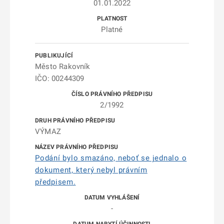
01.01.2022
Platné
Město Rakovník
IČO: 00244309
2/1992
VÝMAZ
Podání bylo smazáno, neboť se jednalo o
dokument, který nebyl právním
předpisem.
-